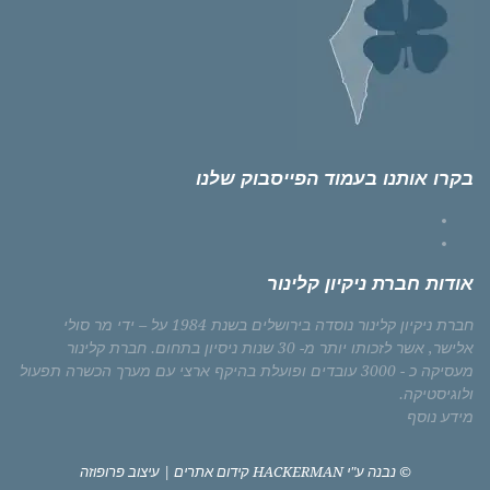
בקרו אותנו בעמוד הפייסבוק שלנו
Facebook
Instagram
אודות חברת ניקיון קלינור
חברת ניקיון קלינור נוסדה בירושלים בשנת 1984 על – ידי מר סולי
אלישר, אשר לזכותו יותר מ- 30 שנות ניסיון בתחום. חברת קלינור
מעסיקה כ - 3000 עובדים ופועלת בהיקף ארצי עם מערך הכשרה תפעול
ולוגיסטיקה.
מידע נוסף
© נבנה ע"י HACKERMAN
קידום אתרים
| עיצוב
פרופוזה