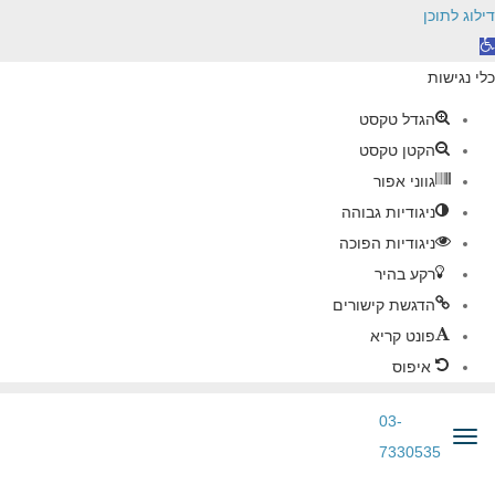
דילוג לתוכן
תח
רגל
כלי נגישות
גישות
הגדל טקסט
הקטן טקסט
גווני אפור
ניגודיות גבוהה
ניגודיות הפוכה
רקע בהיר
הדגשת קישורים
פונט קריא
איפוס
03-
ריט
7330535