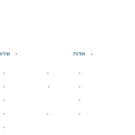
אודות
שירותי
חברי ההנהלה
החזון שלנו
אמנת השירות
העסקה נאותה
מדיניות סביבתית
מכתבי לקוחות
תקן ISO