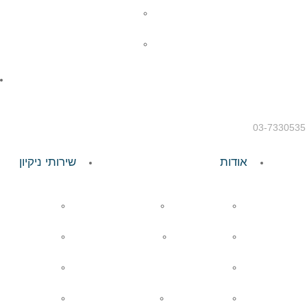
ניקוי בקיטור ולחץ אוויר
ניקיון לאחר שיפוץ
03-7330535
אודות
שירותי ניקיון
חברי ההנהלה
החזון שלנו
ניקיון משרד
אמנת השירות
העסקה נאותה
קלינור- חבר
מדיניות סביבתית
חברת ניקיון
מכתבי לקוחות
תקן ISO
ניקיון למגזר