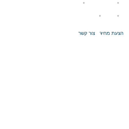
הדברה ותברואה
גינון
הסעדה
שירותי תפעול כוללים
הצעת מחיר
צור קשר
ים בערב
ת ניקיון מומלצת
 לעסקים
 המוסדי