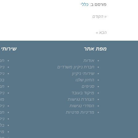
פורסם ב:
כללי
« הקודם
הבא »
מפת אתר
שירותי נ
אודות
חבר
חברת ניקיון משרדים
ניק
שירותי ניקיון
ניק
החזון שלנו
בסנ
סניפים
חב
מיקוד בעובד
ניק
הצהרת נגישות
מש
הסדרי נגישות
ניק
מדיניות פרטיות
חב
ניק
בלו
מי
חבר