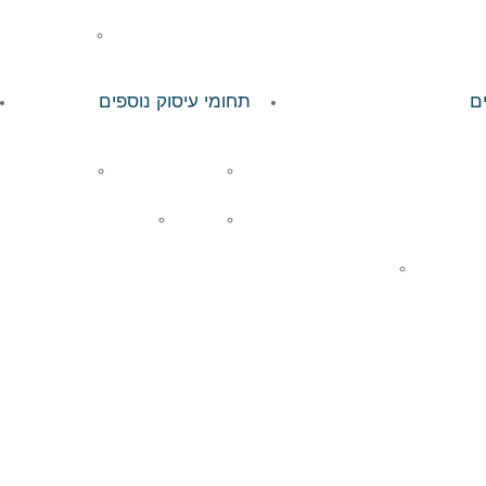
ניקיון בתי ח
ם
תחומי עיסוק נוספים
סניף תל אביב
הדברה ותברואה
גינון
סניף בפתח תקווה
הסעדה
שירותי תפעול כוללים
סניף בחיפה
סניף ברחובות