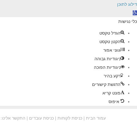
דילוג לתוכן
תח
רגל
כלי נגישות
גישות
הגדל טקסט
הקטן טקסט
גווני אפור
ניגודיות גבוהה
ניגודיות הפוכה
רקע בהיר
הדגשת קישורים
פונט קריא
איפוס
עמוד הבית
| כניסת לקוחות | כניסת עובדים | התקשר אלינו: